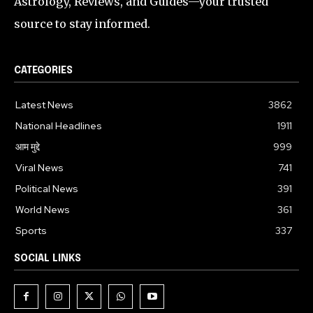
Astrology, Reviews, and Guides—your trusted
source to stay informed.
CATEGORIES
Latest News
3862
National Headlines
1911
आम मुद्दे
999
Viral News
741
Political News
391
World News
361
Sports
337
SOCIAL LINKS