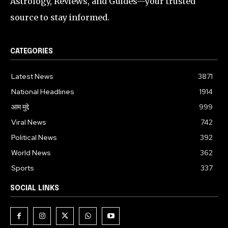
Astrology, Reviews, and Guides—your trusted
source to stay informed.
CATEGORIES
Latest News
3871
National Headlines
1914
आम मुद्दे
999
Viral News
742
Political News
392
World News
362
Sports
337
SOCIAL LINKS