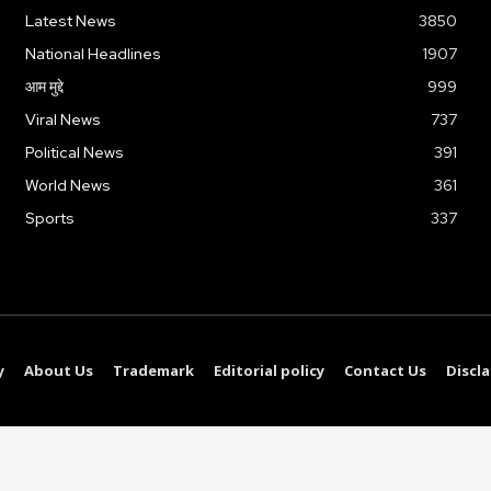
Latest News
3850
National Headlines
1907
आम मुद्दे
999
Viral News
737
Political News
391
World News
361
Sports
337
y
About Us
Trademark
Editorial policy
Contact Us
Discl