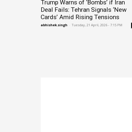
Trump Warns of ‘Bombs’ if Iran
Deal Fails: Tehran Signals ‘New
Cards’ Amid Rising Tensions
abhishek.singh
-
Tuesday, 21 April, 2026 - 7:15 PM