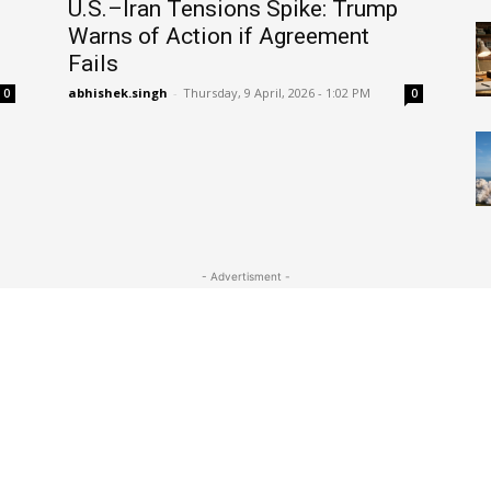
U.S.–Iran Tensions Spike: Trump
Warns of Action if Agreement
Fails
abhishek.singh
-
Thursday, 9 April, 2026 - 1:02 PM
0
0
- Advertisment -