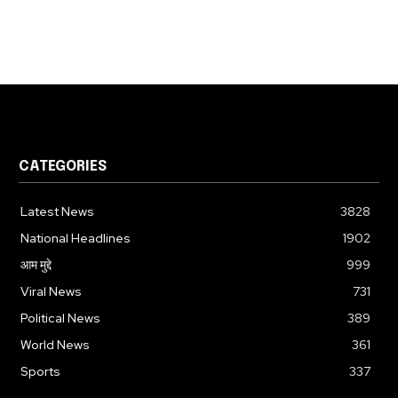
CATEGORIES
Latest News
3828
National Headlines
1902
आम मुद्दे
999
Viral News
731
Political News
389
World News
361
Sports
337