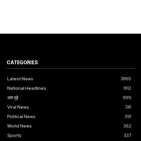
CATEGORIES
Latest News
3865
National Headlines
1912
आम मुद्दे
999
Viral News
741
Political News
391
World News
362
Sports
337