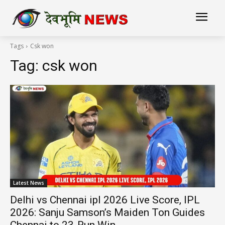
Tags
Csk won
Tag:
csk won
Latest News
Delhi vs Chennai ipl 2026 Live Score, IPL
2026: Sanju Samson’s Maiden Ton Guides
Chennai to 23-Run Win