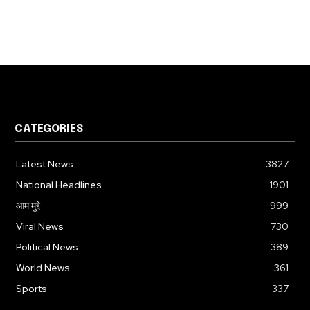
CATEGORIES
Latest News
3827
National Headlines
1901
आम मुद्दे
999
Viral News
730
Political News
389
World News
361
Sports
337