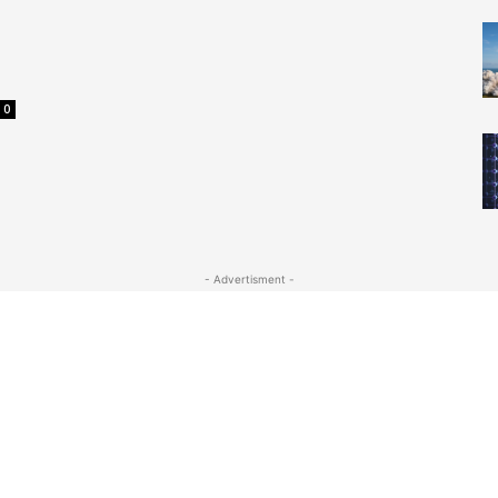
0
- Advertisment -