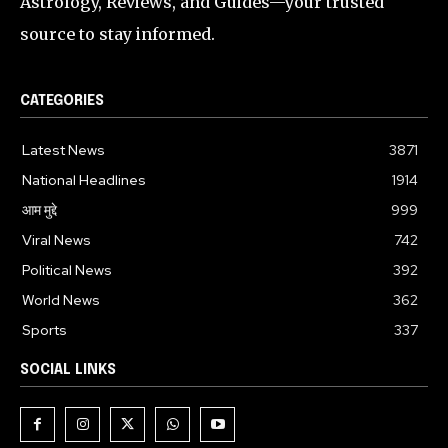
Astrology, Reviews, and Guides—your trusted
source to stay informed.
CATEGORIES
Latest News
3871
National Headlines
1914
आम मुद्दे
999
Viral News
742
Political News
392
World News
362
Sports
337
SOCIAL LINKS