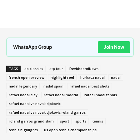
WhatsApp Group
Join Now
TAGS
ao classics
atp tour
DevbhoomiNews
french open preview
highlight reel
hurkacz nadal
nadal
nadal legendary
nadal spain
rafael nadal best shots
rafael nadal clay
rafael nadal madrid
rafael nadal tennis
rafael nadal vs novak djokovic
rafael nadal vs novak djokovic roland garros
roland garros grand slam
sport
sports
tennis
tennis highlights
us open tennis championships