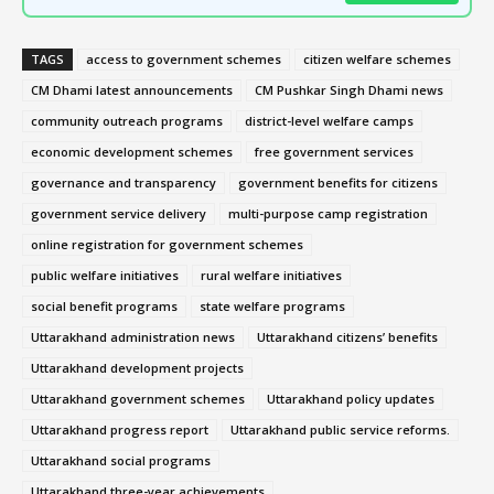
TAGS
access to government schemes
citizen welfare schemes
CM Dhami latest announcements
CM Pushkar Singh Dhami news
community outreach programs
district-level welfare camps
economic development schemes
free government services
governance and transparency
government benefits for citizens
government service delivery
multi-purpose camp registration
online registration for government schemes
public welfare initiatives
rural welfare initiatives
social benefit programs
state welfare programs
Uttarakhand administration news
Uttarakhand citizens’ benefits
Uttarakhand development projects
Uttarakhand government schemes
Uttarakhand policy updates
Uttarakhand progress report
Uttarakhand public service reforms.
Uttarakhand social programs
Uttarakhand three-year achievements