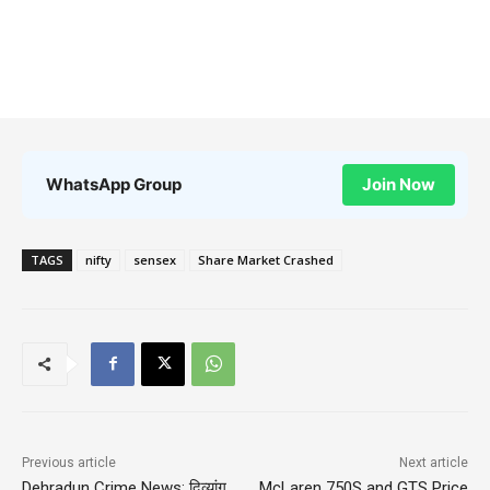
WhatsApp Group
Join Now
TAGS
nifty
sensex
Share Market Crashed
Previous article
Next article
Dehradun Crime News: दिव्यांग
McLaren 750S and GTS Price