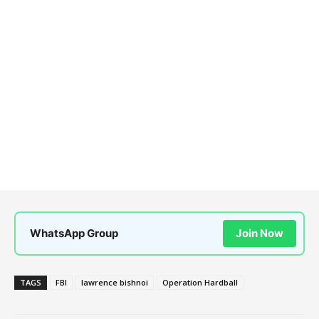
WhatsApp Group
Join Now
TAGS
FBI
lawrence bishnoi
Operation Hardball